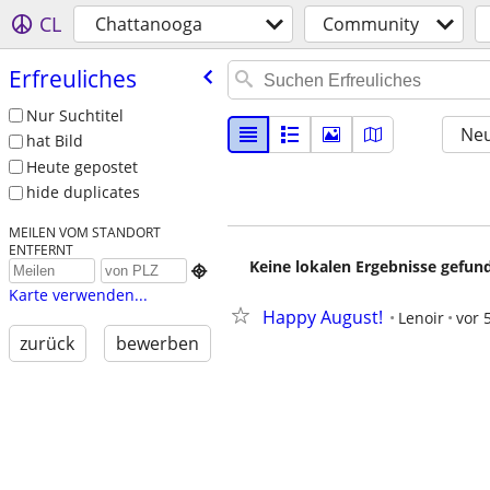
CL
Chattanooga
Community
Erfreuliches
Nur Suchtitel
Neu
hat Bild
Heute gepostet
hide duplicates
MEILEN VOM STANDORT
ENTFERNT
Keine lokalen Ergebnisse gefund

Karte verwenden...
Happy August!
Lenoir
vor 
zurück
bewerben