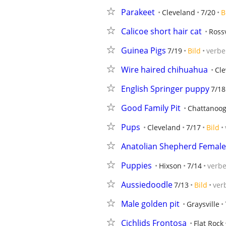
Parakeet
Cleveland
7/20
B
Calicoe short hair cat
Rossv
Guinea Pigs
7/19
Bild
verbe
Wire haired chihuahua
Cle
English Springer puppy
7/18
Good Family Pit
Chattanoog
Pups
Cleveland
7/17
Bild
Anatolian Shepherd Female
Puppies
Hixson
7/14
verb
Aussiedoodle
7/13
Bild
ver
Male golden pit
Graysville
Cichlids Frontosa
Flat Rock