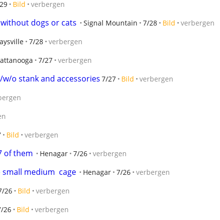
/29
Bild
verbergen
without dogs or cats
Signal Mountain
7/28
Bild
verbergen
aysville
7/28
verbergen
attanooga
7/27
verbergen
 w/w/o stank and accessories
7/27
Bild
verbergen
bergen
en
7
Bild
verbergen
 7 of them
Henagar
7/26
verbergen
e small medium  cage
Henagar
7/26
verbergen
7/26
Bild
verbergen
7/26
Bild
verbergen