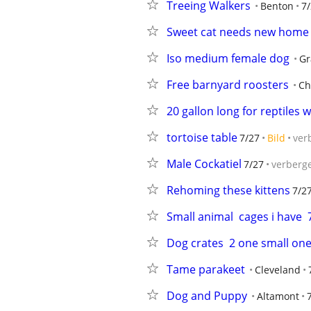
Treeing Walkers
Benton
7
Sweet cat needs new home 
Iso medium female dog
Gr
Free barnyard roosters
Ch
20 gallon long for reptiles
tortoise table
7/27
Bild
ver
Male Cockatiel
7/27
verberg
Rehoming these kittens
7/2
Small animal  cages i have 
Dog crates  2 one small on
Tame parakeet
Cleveland
Dog and Puppy
Altamont