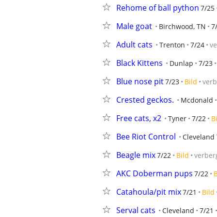
Rehome of ball python
7/25
Male goat
Birchwood, TN
7
Adult cats
Trenton
7/24
v
Black Kittens
Dunlap
7/23
Blue nose pit
7/23
Bild
ver
Crested geckos.
Mcdonald
Free cats, x2
Tyner
7/22
B
Bee Riot Control
Cleveland
Beagle mix
7/22
Bild
verber
AKC Doberman pups
7/22
B
Catahoula/pit mix
7/21
Bild
Serval cats
Cleveland
7/21