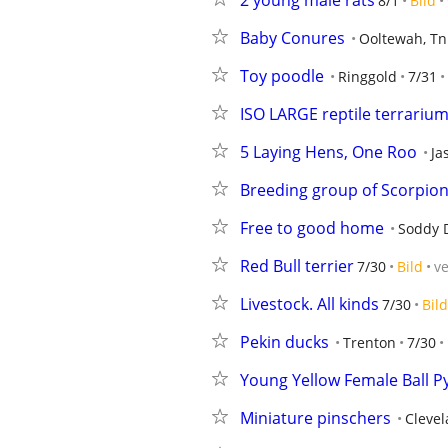
2 young male rats
8/1
Bild
Baby Conures
Ooltewah, Tn
Toy poodle
Ringgold
7/31
ISO LARGE reptile terrariu
5 Laying Hens, One Roo
Ja
Breeding group of Scorpio
Free to good home
Soddy 
Red Bull terrier
7/30
Bild
v
Livestock. All kinds
7/30
Bild
Pekin ducks
Trenton
7/30
Young Yellow Female Ball P
Miniature pinschers
Cleve