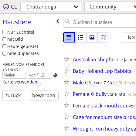
CL
Chattanooga
Community
Haustiere
Nur Suchtitel
Neu
hat Bild
Heute gepostet
hide duplicates
Australian shepherd
Jaspe
MEILEN VOM STANDORT
ENTFERNT
Baby Holland Lop Rabbits

Karte verwenden...
Male GSD
vor 7 Std.
Bild
ve
Female Xl bully
vor 8 Std.
Bil
zurück
bewerben
Female black mouth cur
vor
Cage for medium size birds
Wrought Iron heavy duty cag