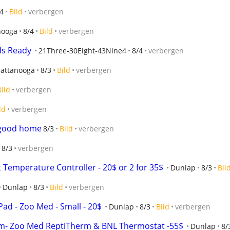
4
Bild
verbergen
nooga
8/4
Bild
verbergen
ds Ready
21Three-30Eight-43Nine4
8/4
verbergen
attanooga
8/3
Bild
verbergen
Bild
verbergen
ld
verbergen
o good home
8/3
Bild
verbergen
8/3
verbergen
 Temperature Controller - 20$ or 2 for 35$
Dunlap
8/3
Bil
Dunlap
8/3
Bild
verbergen
ad - Zoo Med - Small - 20$
Dunlap
8/3
Bild
verbergen
ium- Zoo Med ReptiTherm & BNL Thermostat -55$
Dunlap
8/