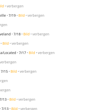
ild
verbergen
ille
7/19
Bild
verbergen
rgen
veland
7/18
Bild
verbergen
Bild
verbergen
a/Located
7/17
Bild
verbergen
verbergen
7/15
Bild
verbergen
ergen
bergen
7/13
Bild
verbergen
7/13
Bild
verbergen