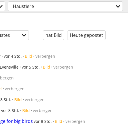
Haustiere
stes
hat Bild
Heute gepostet
r
vor 4 Std.
Bild
verbergen
Evensville
vor 5 Std.
Bild
verbergen
rbergen
d
verbergen
 8 Std.
Bild
verbergen
.
vor 8 Std.
Bild
verbergen
e for big birds
vor 8 Std.
Bild
verbergen