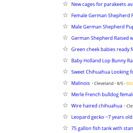
New cages for parakeets av
Female German Shepherd 
Male German Shepherd Pu
German Shepherd Raised w
Green cheek babies ready f
Baby Holland Lop Bunny Ra
Sweet Chihuahua Looking f
Malinois
Cleveland
8/5
Bil
Merle French bulldog femal
Wire haired chihuahua
Cle
Leopard gecko ~7 years old
75 gallon fish tank with sta