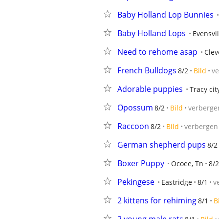
Baby Holland Lop Bunnies
Baby Holland Lops
Evensvil
Need to rehome asap
Clev
French Bulldogs
8/2
Bild
v
Adorable puppies
Tracy cit
Opossum
8/2
Bild
verberge
Raccoon
8/2
Bild
verbergen
German shepherd pups
8/2
Boxer Puppy
Ocoee, Tn
8/2
Pekingese
Eastridge
8/1
v
2 kittens for rehiming
8/1
B