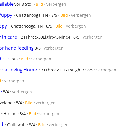
ailable
vor 8 Std.
Bild
verbergen
Puppy
Chattanooga, TN
8/5
Bild
verbergen
ppy
Chattanooga, TN
8/5
Bild
verbergen
ith care
21Three-30Eight-43Nine4
8/5
verbergen
or hand feeding
8/5
verbergen
bbits
8/5
Bild
verbergen
or a Loving Home
31Three-5O1-18Eight3
8/5
verbergen
d
verbergen
e
8/4
verbergen
veland
8/4
Bild
verbergen
Hixson
8/4
Bild
verbergen
nd
Ooltewah
8/4
Bild
verbergen