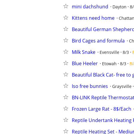
mini dachshund
Dayton
8/
Kittens need home
Chatta
Beautiful German Shepher
Bird Cages and formula
Ch
Milk Snake
Evensville
8/3
Blue Heeler
Etowah
8/3
Bi
Beautiful Black Cat- free t
Iso free bunnies
Graysville
BN-LINK Reptile Thermostat
Frozen Large Rat - 8$/Each
Reptile Undertank Heating P
Reptile Heating Set - Med