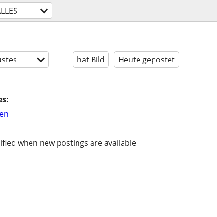
ALLES
stes
hat Bild
Heute gepostet
es:
hen
ified when new postings are available