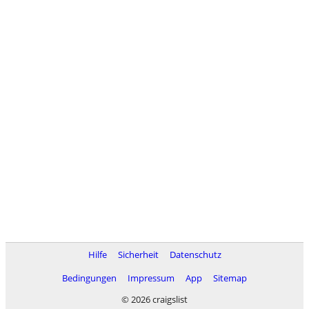
Hilfe
Sicherheit
Datenschutz
Bedingungen
Impressum
App
Sitemap
© 2026 craigslist